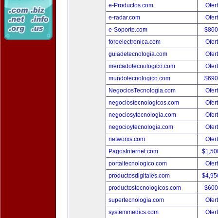
e-Productos.com
Ofer
e-radar.com
Ofer
e-Soporte.com
$800
foroelectronica.com
Ofer
guiadetecnologia.com
Ofer
mercadotecnologico.com
Ofer
mundotecnologico.com
$690
NegociosTecnologia.com
Ofer
negociostecnologicos.com
Ofer
negociosytecnologia.com
Ofer
negocioytecnologia.com
Ofer
networxs.com
Ofer
PagosInternet.com
$1,50
portaltecnologico.com
Ofer
productosdigitales.com
$4,95
productostecnologicos.com
$600
supertecnologia.com
Ofer
systemmedics.com
Ofer