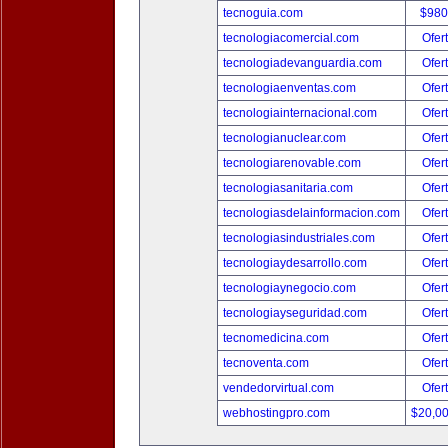
tecnoguia.com
$980
tecnologiacomercial.com
Ofer
tecnologiadevanguardia.com
Ofer
tecnologiaenventas.com
Ofer
tecnologiainternacional.com
Ofer
tecnologianuclear.com
Ofer
tecnologiarenovable.com
Ofer
tecnologiasanitaria.com
Ofer
tecnologiasdelainformacion.com
Ofer
tecnologiasindustriales.com
Ofer
tecnologiaydesarrollo.com
Ofer
tecnologiaynegocio.com
Ofer
tecnologiayseguridad.com
Ofer
tecnomedicina.com
Ofer
tecnoventa.com
Ofer
vendedorvirtual.com
Ofer
webhostingpro.com
$20,0