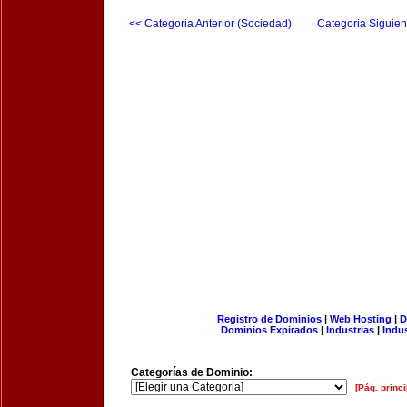
<< Categoria Anterior (Sociedad)
Categoria Siguien
Registro de Dominios
|
Web Hosting
|
D
Dominios Expirados
|
Industrias
|
Indu
Categorías de Dominio:
[Pág. princi