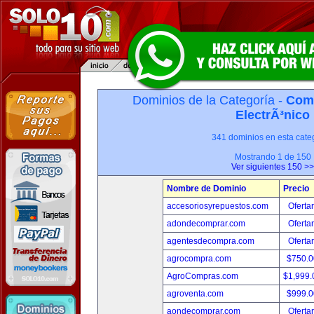
Dominios de la Categoría -
Com
ElectrÃ³nico
341 dominios en esta categ
Mostrando 1 de 150
Ver siguientes 150 >>
Nombre de Dominio
Precio
accesoriosyrepuestos.com
Oferta
adondecomprar.com
Oferta
agentesdecompra.com
Oferta
agrocompra.com
$750.
AgroCompras.com
$1,999
agroventa.com
$999.
aondecomprar.com
Oferta