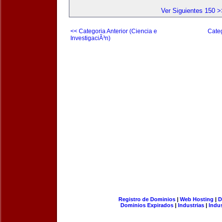
Ver Siguientes 150 >
<< Categoria Anterior (Ciencia e
Cate
InvestigaciÃ³n)
Registro de Dominios
|
Web Hosting
|
D
Dominios Expirados
|
Industrias
|
Indu