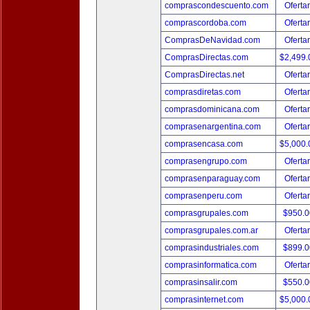
comprascondescuento.com
Oferta
comprascordoba.com
Oferta
ComprasDeNavidad.com
Oferta
ComprasDirectas.com
$2,499
ComprasDirectas.net
Oferta
comprasdiretas.com
Oferta
comprasdominicana.com
Oferta
comprasenargentina.com
Oferta
comprasencasa.com
$5,000
comprasengrupo.com
Oferta
comprasenparaguay.com
Oferta
comprasenperu.com
Oferta
comprasgrupales.com
$950.
comprasgrupales.com.ar
Oferta
comprasindustriales.com
$899.
comprasinformatica.com
Oferta
comprasinsalir.com
$550.
comprasinternet.com
$5,000