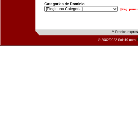
Categorías de Dominio:
[Pág. princi
** Precios expre
© 2002/2022 Solo10.com