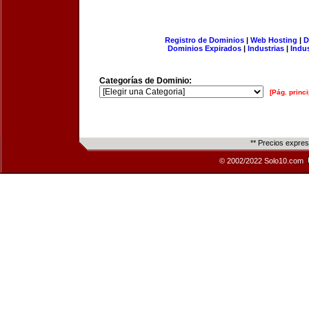
Registro de Dominios
|
Web Hosting
|
D
Dominios Expirados
|
Industrias
|
Indu
Categorías de Dominio:
[Pág. princi
** Precios expre
© 2002/2022 Solo10.com