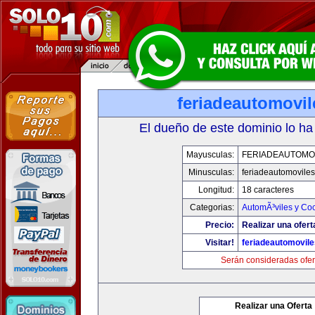
feriadeautomovi
El dueño de este dominio lo ha
Mayusculas:
FERIADEAUTOMO
Minusculas:
feriadeautomovile
Longitud:
18 caracteres
Categorias:
AutomÃ³viles y Co
Precio:
Realizar una ofert
Visitar!
feriadeautomovil
Serán consideradas ofer
Realizar una Oferta