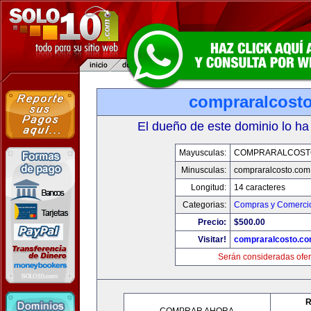
compraralcost
El dueño de este dominio lo ha
Mayusculas:
COMPRARALCOST
Minusculas:
compraralcosto.com
Longitud:
14 caracteres
Categorias:
Compras y Comercio
Precio:
$500.00
Visitar!
compraralcosto.c
Serán consideradas ofer
R