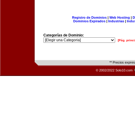
Registro de Dominios
|
Web Hosting
|
D
Dominios Expirados
|
Industrias
|
Indu
Categorías de Dominio:
[Pág. princi
** Precios expre
© 2002/2022 Solo10.com