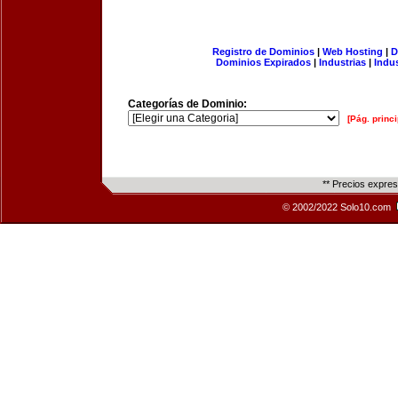
Registro de Dominios
|
Web Hosting
|
D
Dominios Expirados
|
Industrias
|
Indu
Categorías de Dominio:
[Pág. princi
** Precios expre
© 2002/2022 Solo10.com