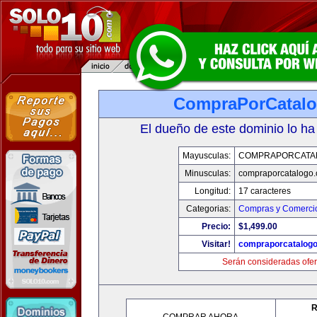
CompraPorCatal
El dueño de este dominio lo ha
Mayusculas:
COMPRAPORCATA
Minusculas:
compraporcatalogo
Longitud:
17 caracteres
Categorias:
Compras y Comercio
Precio:
$1,499.00
Visitar!
compraporcatalog
Serán consideradas ofer
R