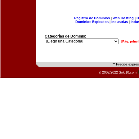
Registro de Dominios
|
Web Hosting
|
D
Dominios Expirados
|
Industrias
|
Indu
Categorías de Dominio:
[Pág. princi
** Precios expre
© 2002/2022 Solo10.com