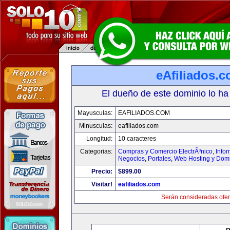
eAfiliados.
El dueño de este dominio lo ha
Mayusculas:
EAFILIADOS.COM
Minusculas:
eafiliados.com
Longitud:
10 caracteres
Categorias:
Compras y Comercio ElectrÃ³nico
,
Info
Negocios
,
Portales
,
Web Hosting y Dom
Precio:
$899.00
Visitar!
eafiliados.com
Serán consideradas ofer