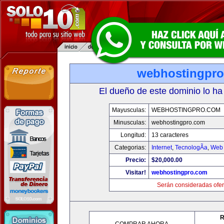
webhostingpr
El dueño de este dominio lo ha
Mayusculas:
WEBHOSTINGPRO.COM
Minusculas:
webhostingpro.com
Longitud:
13 caracteres
Categorias:
Internet
,
TecnologÃ­a
,
Web 
Precio:
$20,000.00
Visitar!
webhostingpro.com
Serán consideradas ofer
R