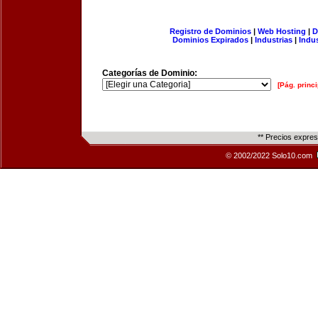
Registro de Dominios
|
Web Hosting
|
D
Dominios Expirados
|
Industrias
|
Indu
Categorías de Dominio:
[Pág. princi
** Precios expre
© 2002/2022 Solo10.com