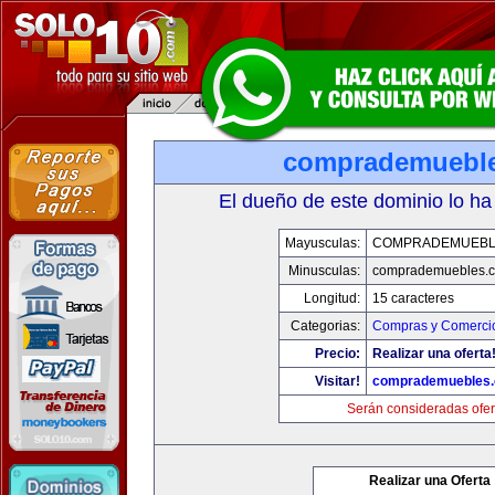
comprademuebl
El dueño de este dominio lo ha
Mayusculas:
COMPRADEMUEBL
Minusculas:
comprademuebles.
Longitud:
15 caracteres
Categorias:
Compras y Comercio
Precio:
Realizar una oferta
Visitar!
comprademuebles
Serán consideradas ofer
Realizar una Oferta