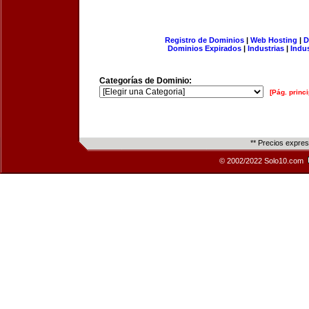
Registro de Dominios
|
Web Hosting
|
D
Dominios Expirados
|
Industrias
|
Indu
Categorías de Dominio:
[Pág. princi
** Precios expre
© 2002/2022 Solo10.com