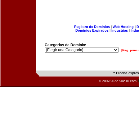
Registro de Dominios
|
Web Hosting
|
D
Dominios Expirados
|
Industrias
|
Indu
Categorías de Dominio:
[Pág. princi
** Precios expre
© 2002/2022 Solo10.com