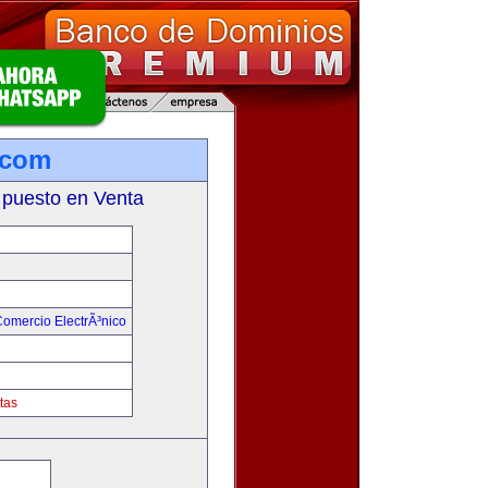
.com
 puesto en Venta
omercio ElectrÃ³nico
tas