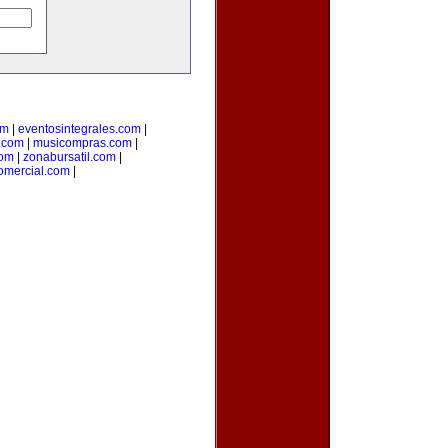
om
|
eventosintegrales.com
|
.com
|
musicompras.com
|
com
|
zonabursatil.com
|
comercial.com
|