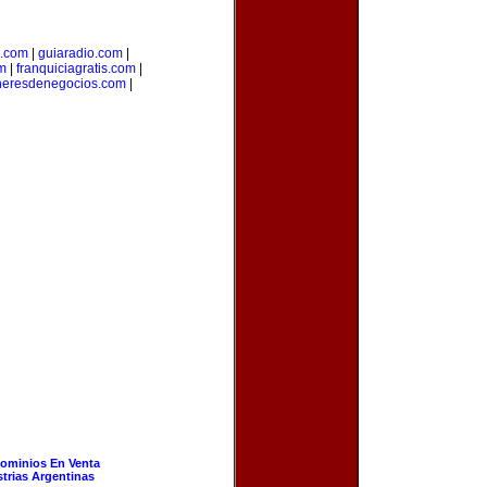
a.com
|
guiaradio.com
|
m
|
franquiciagratis.com
|
heresdenegocios.com
|
ominios En Venta
strias Argentinas