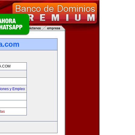
ia.com
A.COM
iones y Empleo
tas