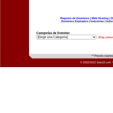
Registro de Dominios
|
Web Hosting
|
D
Dominios Expirados
|
Industrias
|
Indu
Categorías de Dominio:
[Pág. princi
** Precios expre
© 2002/2022 Solo10.com