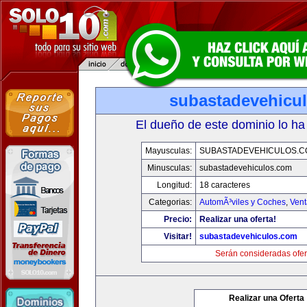
subastadevehicu
El dueño de este dominio lo ha
Mayusculas:
SUBASTADEVEHICULOS.C
Minusculas:
subastadevehiculos.com
Longitud:
18 caracteres
Categorias:
AutomÃ³viles y Coches
,
Vent
Precio:
Realizar una oferta!
Visitar!
subastadevehiculos.com
Serán consideradas ofer
Realizar una Oferta