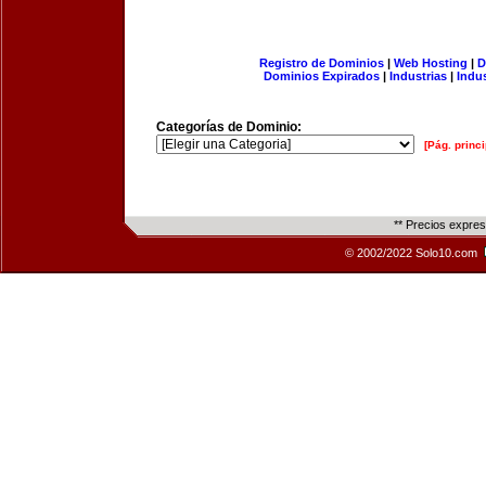
Registro de Dominios
|
Web Hosting
|
D
Dominios Expirados
|
Industrias
|
Indu
Categorías de Dominio:
[Pág. princi
** Precios expre
© 2002/2022 Solo10.com