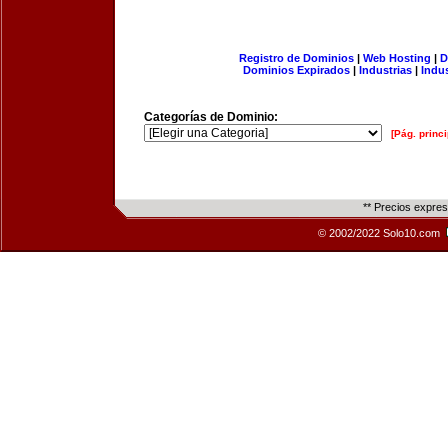
Registro de Dominios
|
Web Hosting
|
D
Dominios Expirados
|
Industrias
|
Indu
Categorías de Dominio:
[Pág. princi
** Precios expre
© 2002/2022 Solo10.com