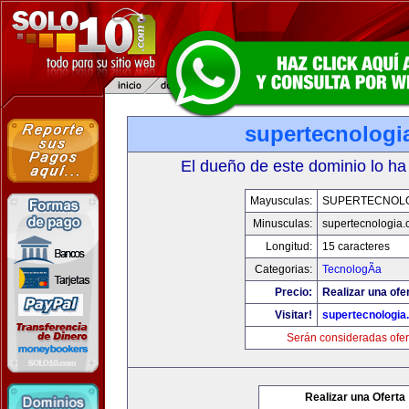
supertecnologi
El dueño de este dominio lo ha
Mayusculas:
SUPERTECNOL
Minusculas:
supertecnologia
Longitud:
15 caracteres
Categorias:
TecnologÃ­a
Precio:
Realizar una ofe
Visitar!
supertecnologia
Serán consideradas ofer
Realizar una Oferta