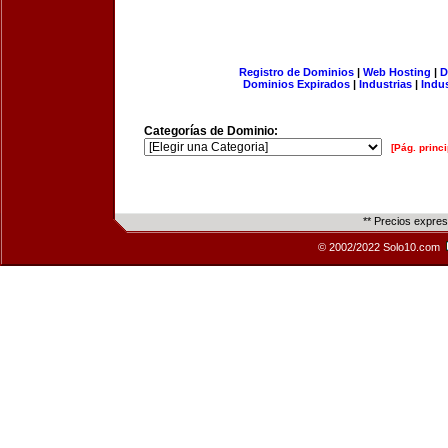
Registro de Dominios
|
Web Hosting
|
D
Dominios Expirados
|
Industrias
|
Indu
Categorías de Dominio:
[Pág. princi
** Precios expre
© 2002/2022 Solo10.com