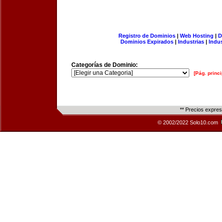
Registro de Dominios
|
Web Hosting
|
D
Dominios Expirados
|
Industrias
|
Indu
Categorías de Dominio:
[Pág. princi
** Precios expre
© 2002/2022 Solo10.com