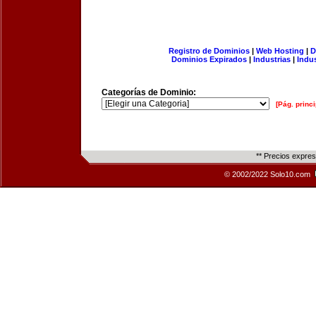
Registro de Dominios
|
Web Hosting
|
D
Dominios Expirados
|
Industrias
|
Indu
Categorías de Dominio:
[Pág. princi
** Precios expre
© 2002/2022 Solo10.com