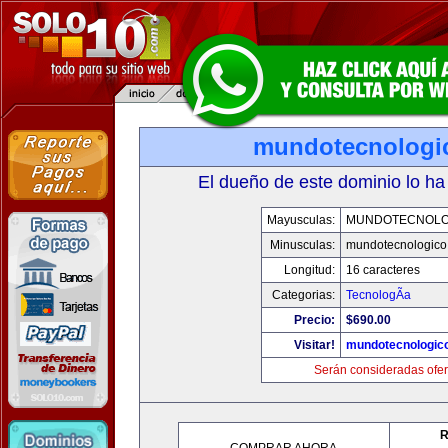
mundotecnologi
El dueño de este dominio lo ha
Mayusculas:
MUNDOTECNOLO
Minusculas:
mundotecnologico
Longitud:
16 caracteres
Categorias:
TecnologÃ­a
Precio:
$690.00
Visitar!
mundotecnologic
Serán consideradas ofer
R