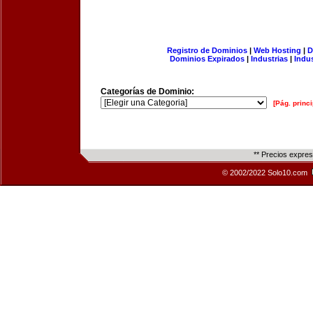
Registro de Dominios
|
Web Hosting
|
D
Dominios Expirados
|
Industrias
|
Indu
Categorías de Dominio:
[Pág. princi
** Precios expre
© 2002/2022 Solo10.com