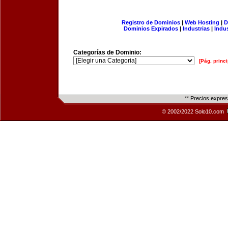
Registro de Dominios
|
Web Hosting
|
D
Dominios Expirados
|
Industrias
|
Indu
Categorías de Dominio:
[Pág. princi
** Precios expre
© 2002/2022 Solo10.com