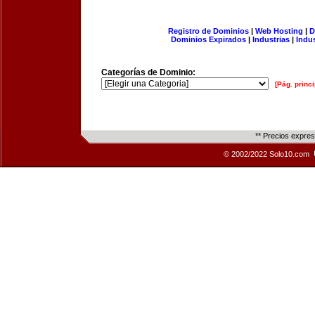
Registro de Dominios
|
Web Hosting
|
D
Dominios Expirados
|
Industrias
|
Indu
Categorías de Dominio:
[Pág. princi
** Precios expre
© 2002/2022 Solo10.com