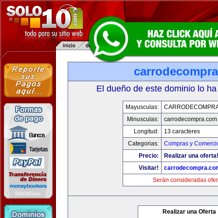
carrodecompr
El dueño de este dominio lo ha
Mayusculas:
CARRODECOMPRA
Minusculas:
carrodecompra.com
Longitud:
13 caracteres
Categorias:
Compras y Comercio
Precio:
Realizar una oferta
Visitar!
carrodecompra.co
Serán consideradas ofer
Realizar una Oferta