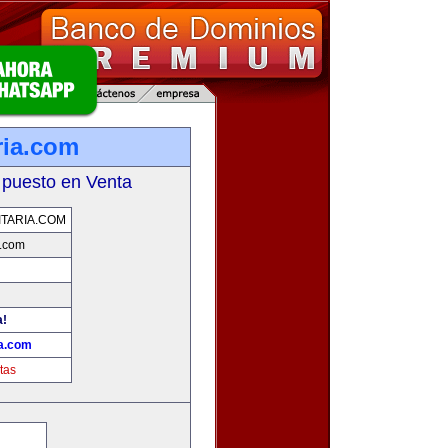
ria.com
 puesto en Venta
TARIA.COM
a.com
a!
ia.com
tas