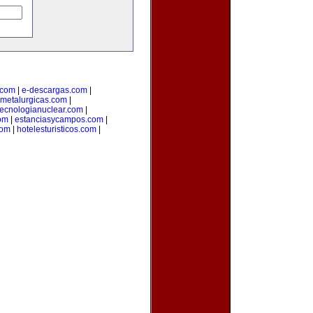
o.com
|
e-descargas.com
|
metalurgicas.com
|
tecnologianuclear.com
|
om
|
estanciasycampos.com
|
com
|
hotelesturisticos.com
|