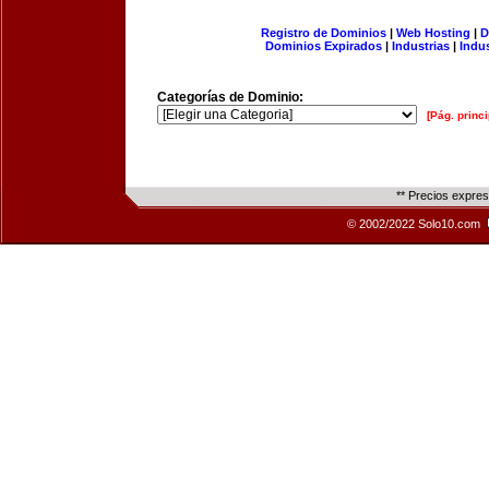
Registro de Dominios
|
Web Hosting
|
D
Dominios Expirados
|
Industrias
|
Indu
Categorías de Dominio:
[Pág. princi
** Precios expre
© 2002/2022 Solo10.com