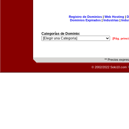
Registro de Dominios
|
Web Hosting
|
D
Dominios Expirados
|
Industrias
|
Indu
Categorías de Dominio:
[Pág. princi
** Precios expre
© 2002/2022 Solo10.com