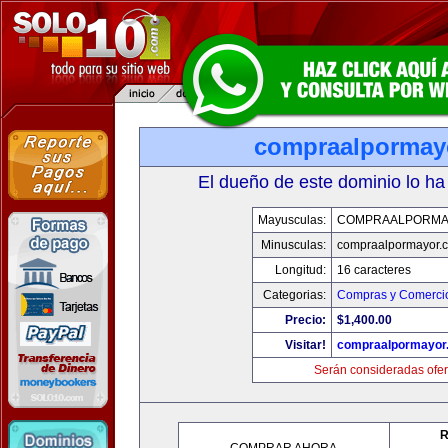
compraalpormay
El dueño de este dominio lo ha
Mayusculas:
COMPRAALPORMA
Minusculas:
compraalpormayor.
Longitud:
16 caracteres
Categorias:
Compras y Comercio
Precio:
$1,400.00
Visitar!
compraalpormayor
Serán consideradas ofer
R