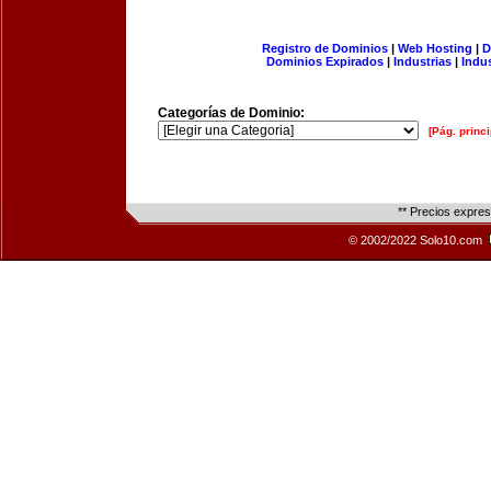
Registro de Dominios
|
Web Hosting
|
D
Dominios Expirados
|
Industrias
|
Indu
Categorías de Dominio:
[Pág. princi
** Precios expre
© 2002/2022 Solo10.com