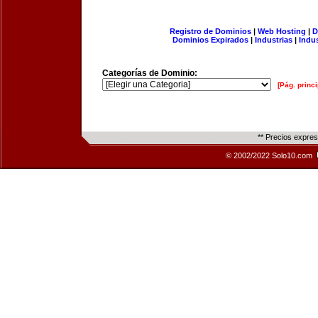
Registro de Dominios
|
Web Hosting
|
D
Dominios Expirados
|
Industrias
|
Indu
Categorías de Dominio:
[Pág. princi
** Precios expre
© 2002/2022 Solo10.com