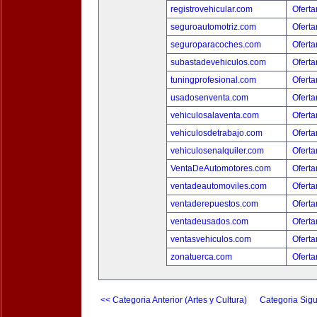
registrovehicular.com
Oferta
seguroautomotriz.com
Oferta
seguroparacoches.com
Oferta
subastadevehiculos.com
Oferta
tuningprofesional.com
Oferta
usadosenventa.com
Oferta
vehiculosalaventa.com
Oferta
vehiculosdetrabajo.com
Oferta
vehiculosenalquiler.com
Oferta
VentaDeAutomotores.com
Oferta
ventadeautomoviles.com
Oferta
ventaderepuestos.com
Oferta
ventadeusados.com
Oferta
ventasvehiculos.com
Oferta
zonatuerca.com
Oferta
<< Categoria Anterior (Artes y Cultura)
Categoria Sigu