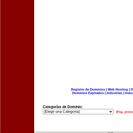
Registro de Dominios
|
Web Hosting
|
D
Dominios Expirados
|
Industrias
|
Indu
Categorías de Dominio:
[Pág. princi