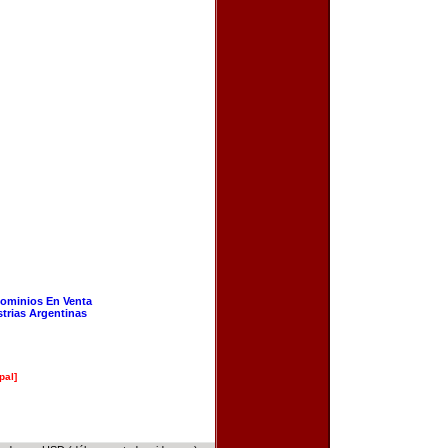
ominios En Venta
strias Argentinas
pal]