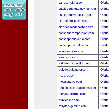
carrosenoferta.com
Oferta
catalogodeautomoviles.com
Oferta
catalogodevehiculos.com
Oferta
clasificadoscoches.com
Oferta
clasificadosdecoches.com
Oferta
cochesdecompeticion.com
Oferta
cochesparalaventa.com
Oferta
cochesparaventa.com
Oferta
e-automoviles.com
Oferta
etransporte.com
Oferta
feriadeautomoviles.com
Oferta
guiadelautomotor.com
Oferta
i-coches.com
Oferta
motosyautos.com
Oferta
neumaticosparacoches.com
Oferta
ofertasdecarros.com
Oferta
publicoche.com
Oferta
rallydeargentina.com
Oferta