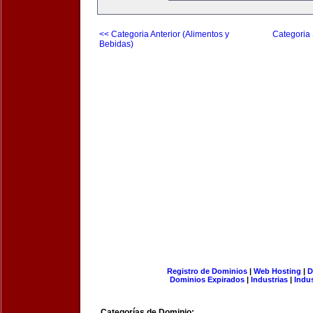
<< Categoria Anterior (Alimentos y
Categoria 
Bebidas)
Registro de Dominios
|
Web Hosting
|
D
Dominios Expirados
|
Industrias
|
Indu
Categorías de Dominio: