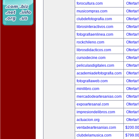
forocultura.com
Ofertar
musicompras.com
Ofertar
clubdefotografia.com
Ofertar
librosinteractivos.com
Ofertar
fotografiaenlinea.com
Ofertar
rockchileno.com
Ofertar
librosdidacticos.com
Ofertar
cursodecine.com
Ofertar
peliculasdigitales.com
Ofertar
academiadefotografia.com
Ofertar
fotografiaweb.com
Ofertar
minilibro.com
Ofertar
mercadodeartesanias.com
Ofertar
expoartesanal.com
Ofertar
impresiondelibros.com
Ofertar
actuacion.org
Ofertar
ventadeartesanias.com
$200.0
clubdelamusica.com
$799.0