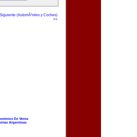
Siguiente (AutomÃ³viles y Coches)
>>
ominios En Venta
strias Argentinas