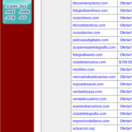
librosinteractivos.com
Ofertar
fotografiaenlinea.com
Ofertar
rockchileno.com
Ofertar
librosdidacticos.com
Ofertar
cursodecine.com
Ofertar
peliculasdigitales.com
Ofertar
academiadefotografia.com
Ofertar
fotografiaweb.com
Ofertar
clubdelamusica.com
$799.0
minilibro.com
Ofertar
mercadodeartesanias.com
Ofertar
expoartesanal.com
Ofertar
ventadejoyas.com
Ofertar
ventadecuadros.com
Ofertar
eventosbarcelona.com
Ofertar
clubdefotografia.com
Ofertar
impresiondelibros.com
Ofertar
actuacion.org
Ofertar