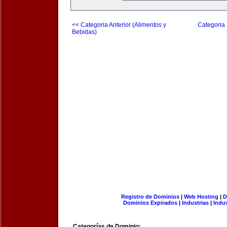
<< Categoria Anterior (Alimentos y
Categoria 
Bebidas)
Registro de Dominios
|
Web Hosting
|
D
Dominios Expirados
|
Industrias
|
Indu
Categorías de Dominio: