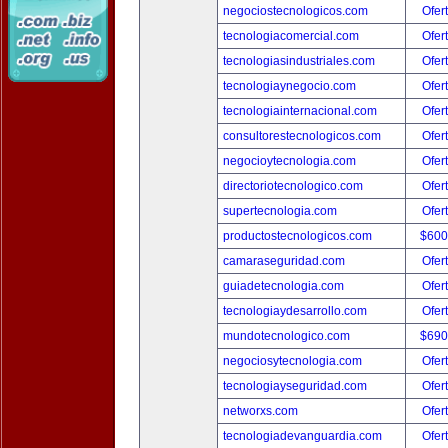
negociostecnologicos.com
Ofer
tecnologiacomercial.com
Ofer
tecnologiasindustriales.com
Ofer
tecnologiaynegocio.com
Ofer
tecnologiainternacional.com
Ofer
consultorestecnologicos.com
Ofer
negocioytecnologia.com
Ofer
directoriotecnologico.com
Ofer
supertecnologia.com
Ofer
productostecnologicos.com
$600
camaraseguridad.com
Ofer
guiadetecnologia.com
Ofer
tecnologiaydesarrollo.com
Ofer
mundotecnologico.com
$690
negociosytecnologia.com
Ofer
tecnologiayseguridad.com
Ofer
networxs.com
Ofer
tecnologiadevanguardia.com
Ofer