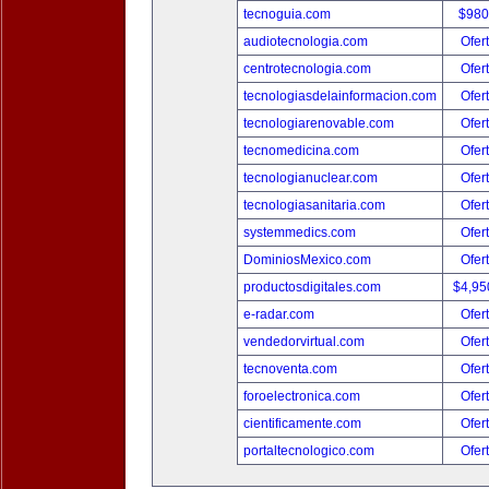
tecnoguia.com
$980
audiotecnologia.com
Ofer
centrotecnologia.com
Ofer
tecnologiasdelainformacion.com
Ofer
tecnologiarenovable.com
Ofer
tecnomedicina.com
Ofer
tecnologianuclear.com
Ofer
tecnologiasanitaria.com
Ofer
systemmedics.com
Ofer
DominiosMexico.com
Ofer
productosdigitales.com
$4,95
e-radar.com
Ofer
vendedorvirtual.com
Ofer
tecnoventa.com
Ofer
foroelectronica.com
Ofer
cientificamente.com
Ofer
portaltecnologico.com
Ofer