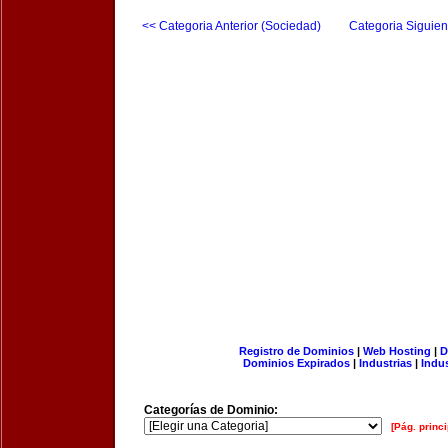
<< Categoria Anterior (Sociedad)
Categoria Siguien
Registro de Dominios
|
Web Hosting
|
D
Dominios Expirados
|
Industrias
|
Indu
Categorías de Dominio:
[Pág. princi