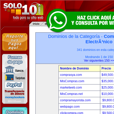
Dominios de la Categoría -
Com
ElectrÃ³nico
341 dominios en esta categ
Mostrando 1 de 150
Ver siguientes 150 >>
Nombre de Dominio
Precio
comprasya.com
$49,500
MisCompras.com
$35,000
marketweb.com
$25,000
MisCompras.net
$10,000
compramayorista.com
$9,800.
webpago.com
$9,800.
clickcompra.com
$9,500.